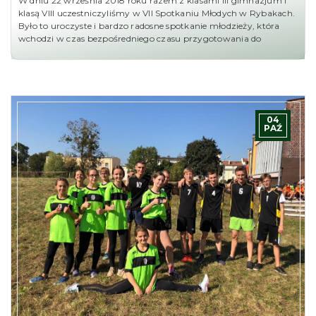
W dniu 22 września 2018 roku razem z klasami III gimnazjum i
klasą VIII uczestniczyliśmy w VII Spotkaniu Młodych w Rybakach.
Było to uroczyste i bardzo radosne spotkanie młodzieży, która
wchodzi w czas bezpośredniego czasu przygotowania do
04
PAŹ