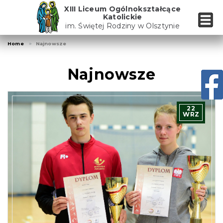
Skip
XIII Liceum Ogólnokształcące
to
Katolickie
the
im. Świętej Rodziny w Olsztynie
content
Home
Najnowsze
Najnowsze
22
WRZ