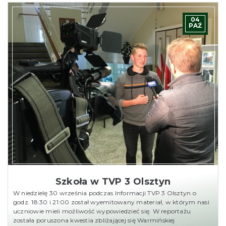
04
PAŹ
Szkoła w TVP 3 Olsztyn
W niedzielę 30 września podczas Informacji TVP 3 Olsztyn o
godz. 18:30 i 21:00 został wyemitowany materiał, w którym nasi
uczniowie mieli możliwość wypowiedzieć się. W reportażu
została poruszona kwestia zbliżającej się Warmińskiej