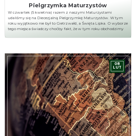
Pielgrzymka Maturzystów
W czwartek (5 kwietnia) razem z naszymi Maturzystami
udaliśmy się na Diecezjalną Pielgrzymkę Maturzystów. W tym
roku wyjątkowo nie był to Gietrzwałd, a Święta Lipka. O wyborze
tego miejsca świadczy choćby fakt, że w tym roku obchodzimy
08
LUT