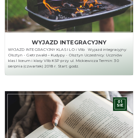
WYJAZD INTEGRACYJNY
WYJAZD INTEGRACYJNY KLAS I LO i VIIb Wyjazd integracyjny:
Olsztyn - Gietrzwałd – Kudypy - Olsztyn Uczestnicy: Uczniów
klas I liceum i klasy VIIb KSP przy ul. Mickiewicza Termin: 30
sierpnia (czwartek) 2018 r. Start: godz.
01
SIE