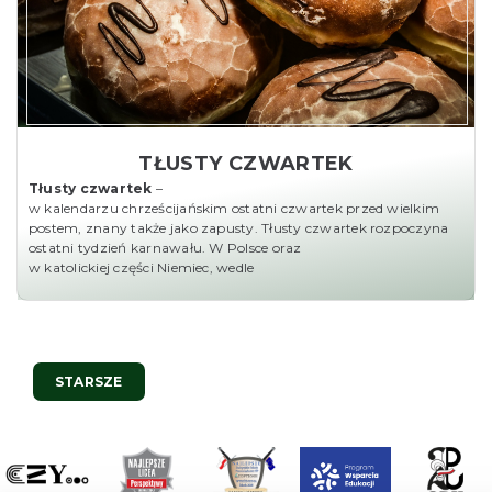
TŁUSTY CZWARTEK
Tłusty czwartek
–
w kalendarzu chrześcijańskim ostatni czwartek przed wielkim
postem, znany także jako zapusty. Tłusty czwartek rozpoczyna
ostatni tydzień karnawału. W Polsce oraz
w katolickiej części Niemiec, wedle
Nawigacja
STARSZE
po
wpisach