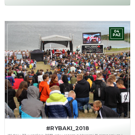
04
PAŹ
#RYBAKI_2018