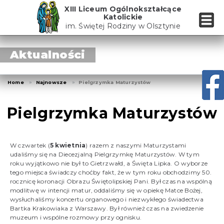
Skip
XIII Liceum Ogólnokształcące
to
Katolickie
the
im. Świętej Rodziny w Olsztynie
content
Aktualności
Home
Najnowsze
Pielgrzymka Maturzystów
Pielgrzymka Maturzystów
W czwartek (
5 kwietnia
) razem z naszymi Maturzystami
udaliśmy się na Diecezjalną Pielgrzymkę Maturzystów. W tym
roku wyjątkowo nie był to Gietrzwałd, a Święta Lipka. O wyborze
tego miejsca świadczy choćby fakt, że w tym roku obchodzimy 50.
rocznicę koronacji Obrazu Świętolipskiej Pani. Był czas na wspólną
modlitwę w intencji matur, oddaliśmy się w opiekę Matce Bożej,
wysłuchaliśmy koncertu organowego i niezwykłego świadectwa
Bartka Krakowiaka z Warszawy. Był również czas na zwiedzenie
muzeum i wspólne rozmowy przy ognisku.