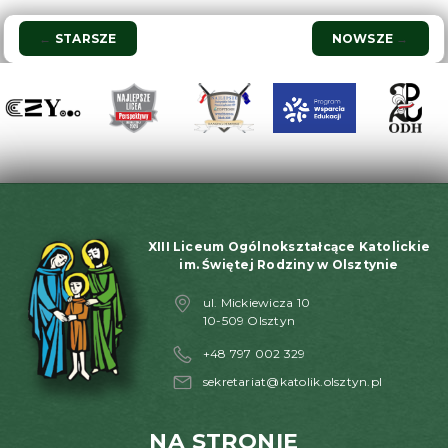
Nawigacja
←
STARSZE
NOWSZE
→
wpisu
XIII Liceum Ogólnokształcące Katolickie
im. Świętej Rodziny w Olsztynie
ul. Mickiewicza 10
10-509 Olsztyn
+48 797 002 329
sekretariat@katolik.olsztyn.pl
NA STRONIE