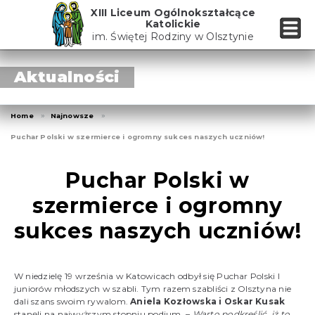
Skip
XIII Liceum Ogólnokształcące
to
Katolickie
the
im. Świętej Rodziny w Olsztynie
content
Aktualności
Home
Najnowsze
Puchar Polski w szermierce i ogromny sukces naszych uczniów!
Puchar Polski w
szermierce i ogromny
sukces naszych uczniów!
W niedzielę 19 września w Katowicach odbył się Puchar Polski I
juniorów młodszych w szabli. Tym razem szabliści z Olsztyna nie
dali szans swoim rywalom.
Aniela Kozłowska i Oskar Kusak
stanęli na najwyższym stopniu podium. –
Warto podkreślić, iż to