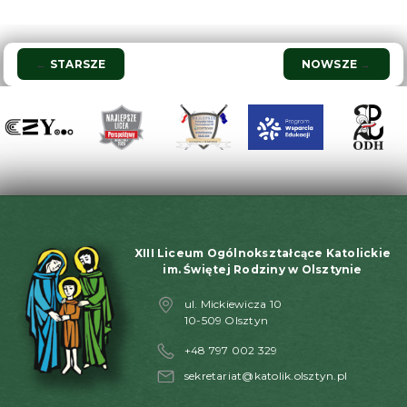
Nawigacja
←
STARSZE
NOWSZE
→
wpisu
XIII Liceum Ogólnokształcące Katolickie
im. Świętej Rodziny w Olsztynie
ul. Mickiewicza 10
10-509 Olsztyn
+48 797 002 329
sekretariat@katolik.olsztyn.pl