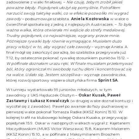
zadowolenie z walki finałowej. –
Nie czuję, żebym zrobił jakieś
poważne błędy. Pojedynek ułożył się pomyślnie. Potrafiłem
narzucić swoją taktykę walki, co w efekcie pozwoliło mi wygrać
zawody
– podsumowuje szablista.
Aniela Kozłowska
w walce o
ćwierćfinał spotkała się z jedną z najlepszych Austriaczek. –
To była
ważna walka, która otwierała mi wejście do strefy medalowej.
Trudny pojedynek, co najważniejsze, wygrany przeze mnie.
Późniejsze rywalki były równie wymagające. Musiałam dużo
pracy włożyć w to, aby wygrać całe zawody
– wyznaje Aniela. A
finał mógł się zakończyć porażką, bo szablistka przegrywała już
7:12, by ostatecznie pokonać rywalkę stosunkiem punktów 15:12. –
W półfinale doznałam urazu ręki. W finale musiałam przełamywać
ból, który ograniczał mi swobodę ruchu dłoni i koncentrować się
na walce. Udało się. Jestem szczęśliwa
– wyznaje zawodniczka,
której rozwój sportowy wspiera olsztyńska firma
Sprint SA
.
W turnieju wystartowało 99 juniorów młodszych, w tym
zawodnicy z UKS Hajduczek Olsztyn –
Oskar Kusak, Paweł
Zastawny i Łukasz Kowalczyk
(w drugiej walce doznał kontuzji i
wycofał się z zawodów). Paweł po awansie do fazy pucharowej w
pierwszej walce pokonał Tomasza Radke (KKSZ Konin) 15:10. W
kolejnej trafił na klubowego kolegę Oskara Kusaka, przegrywając
pojedynek 15:9. Oskar w następnych walkach wygrał z: Kajetanem
Moczydłowskim (MUKS Victor Warszawa) 15:8, Kacprem Malcerem
(KKSZ Konin) 15:10, a w półfinale z Maksymilianem Broschem