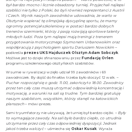
był bardzo mocno i licznie obsadzony turniej. Przyjechali najlepsi
szabliści nie tylko z Polski, bo byli również reprezentanci z Austrii
i Czech. Wynik naszych zawodników udowadnia, że warto w
Olsztynie wspierać tę olimpijską dyscyplinę sportu, że mamy
ogromny potencjał szkoleniowy w postaci bardzo dobrych
trenerów szermierki, którzy z pasją rozwijają sportowe talenty
młodych ludzi. Poza tym najlepsi mają treningi z trenerem
przygotowania motorycznego Szymonem Urbanowskim oraz
współpracują z psychologiem sportu Dariuszem Nowickim
–
podkreśla
prezes UKS Hajduczek Olsztyn Adam Sobczyk
.
Możliwe jest to dzięki sfinansowaniu przez
Fundację Orlen
programu szkoleniowego olsztyńskich szablistów.
W sumie w rywalizacji wzięło udział 99 zawodników i 69
zawodniczek. By dojść do finałów trzeba było stoczyć 12 walk. –
Puchar rozpoczął się o godz. 11.00, zakończył o 18.00. Zawodnicy
przez ten cały czas muszą utrzymać odpowiednią koncentrację i
motywację, a warunki na sali są trudne. Tym bardziej gratuluję
naszym szablistom, wszystkim, którzy stanęli na katowickich
planszach
– mówi prezes.
Sami tryumfatorzy nie ukrywają, że turniej był bardzo ciężki. –
Były
to wymagające zawody. Na sali było bardzo ciepło, co utrudnia
utrzymanie przez cały czas odpowiedniej dyspozycji. Jednak
jakoś trzeba walczyć
– uśmiecha się
Oskar Kusak
. Wyraża