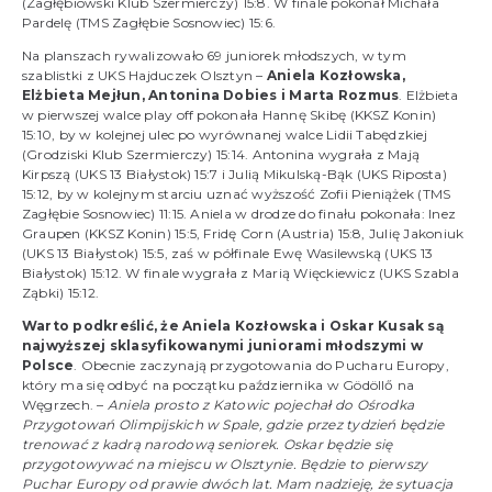
(Zagłębiowski Klub Szermierczy) 15:8. W finale pokonał Michała
Pardelę (TMS Zagłębie Sosnowiec) 15:6.
Na planszach rywalizowało 69 juniorek młodszych, w tym
szablistki z UKS Hajduczek Olsztyn –
Aniela Kozłowska,
Elżbieta Mejłun, Antonina Dobies i Marta Rozmus
. Elżbieta
w pierwszej walce play off pokonała Hannę Skibę (KKSZ Konin)
15:10, by w kolejnej ulec po wyrównanej walce Lidii Tabędzkiej
(Grodziski Klub Szermierczy) 15:14. Antonina wygrała z Mają
Kirpszą (UKS 13 Białystok) 15:7 i Julią Mikulską-Bąk (UKS Riposta)
15:12, by w kolejnym starciu uznać wyższość Zofii Pieniążek (TMS
Zagłębie Sosnowiec) 11:15. Aniela w drodze do finału pokonała: Inez
Graupen (KKSZ Konin) 15:5, Fridę Corn (Austria) 15:8, Julię Jakoniuk
(UKS 13 Białystok) 15:5, zaś w półfinale Ewę Wasilewską (UKS 13
Białystok) 15:12. W finale wygrała z Marią Więckiewicz (UKS Szabla
Ząbki) 15:12.
Warto podkreślić, że Aniela Kozłowska i Oskar Kusak są
najwyższej sklasyfikowanymi juniorami młodszymi w
Polsce
. Obecnie zaczynają przygotowania do Pucharu Europy,
który ma się odbyć na początku października w Gödöllő na
Węgrzech. –
Aniela prosto z Katowic pojechał do Ośrodka
Przygotowań Olimpijskich w Spale, gdzie przez tydzień będzie
trenować z kadrą narodową seniorek. Oskar będzie się
przygotowywać na miejscu w Olsztynie. Będzie to pierwszy
Puchar Europy od prawie dwóch lat. Mam nadzieję, że sytuacja