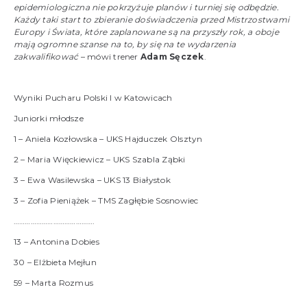
epidemiologiczna nie pokrzyżuje planów i turniej się odbędzie.
Każdy taki start to zbieranie doświadczenia przed Mistrzostwami
Europy i Świata, które zaplanowane są na przyszły rok, a oboje
mają ogromne szanse na to, by się na te wydarzenia
zakwalifikować
– mówi trener
Adam Sęczek
.
Wyniki Pucharu Polski I w Katowicach
Juniorki młodsze
1 – Aniela Kozłowska – UKS Hajduczek Olsztyn
2 – Maria Więckiewicz – UKS Szabla Ząbki
3 – Ewa Wasilewska – UKS 13 Białystok
3 – Zofia Pieniążek – TMS Zagłębie Sosnowiec
…………………………………….
13 – Antonina Dobies
30 – Elżbieta Mejłun
59 – Marta Rozmus