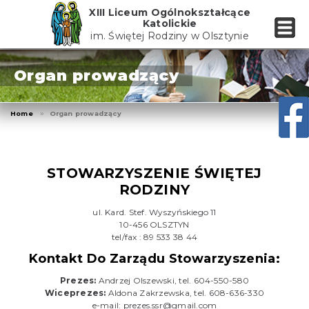
Skip
XIII Liceum Ogólnokształcące
to
Katolickie
the
im. Świętej Rodziny w Olsztynie
content
Organ prowadzący
Home
Organ prowadzący
STOWARZYSZENIE ŚWIĘTEJ
RODZINY
ul. Kard. Stef. Wyszyńskiego 11
10-456 OLSZTYN
tel/fax : 89 533 38 44
Kontakt Do Zarządu Stowarzyszenia:
Prezes:
Andrzej Olszewski, tel. 604-550-580
Wiceprezes:
Aldona Zakrzewska, tel. 608-636-330
e-mail:
prezes.ssr@gmail.com