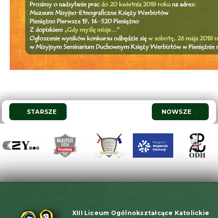
Nawigacja
←
STARSZE
NOWSZE
→
wpisu
XIII Liceum Ogólnokształcące Katolickie