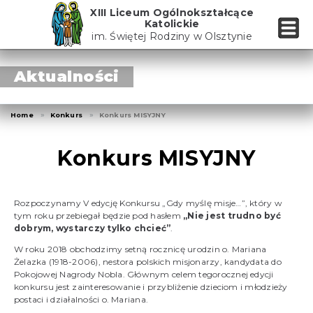
Skip
XIII Liceum Ogólnokształcące
to
Katolickie
the
im. Świętej Rodziny w Olsztynie
content
Aktualności
Home
Konkurs
Konkurs MISYJNY
Konkurs MISYJNY
Rozpoczynamy V edycję Konkursu „Gdy myślę misje…”, który w
tym roku przebiegał będzie pod hasłem
„Nie jest trudno być
dobrym, wystarczy tylko chcieć”
.
W roku 2018 obchodzimy setną rocznicę urodzin o. Mariana
Żelazka (1918-2006), nestora polskich misjonarzy, kandydata do
Pokojowej Nagrody Nobla. Głównym celem tegorocznej edycji
konkursu jest zainteresowanie i przybliżenie dzieciom i młodzieży
postaci i działalności o. Mariana.