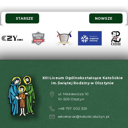
Nawigacja
←
STARSZE
NOWSZE
→
wpisu
XIII Liceum Ogólnokształcące Katolickie
im. Świętej Rodziny w Olsztynie
ul. Mickiewicza 10
10-509 Olsztyn
+48 797 002 329
sekretariat@katolik.olsztyn.pl