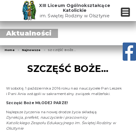
Skip
XIII Liceum Ogólnokształcące
to
Katolickie
the
im. Świętej Rodziny w Olsztynie
content
Aktualności
Home
Najnowsze
SZCZĘŚĆ BOŻE…
SZCZĘŚĆ BOŻE…
W sobotę, 1 października 2016 roku nasi nauczyciele Pan Leszek
i Pani Ania wstąpili w sakramentalny związek małżeński.
Szczęść Boże MŁODEJ PARZE!
Najlepsze życzenia na nowej drodze życia składają
Dyrekcja, prefekt, nauczyciele i pracownicy
Katolickiego Zespołu Edukacyjnego im. Świętej Rodziny w
Olsztynie