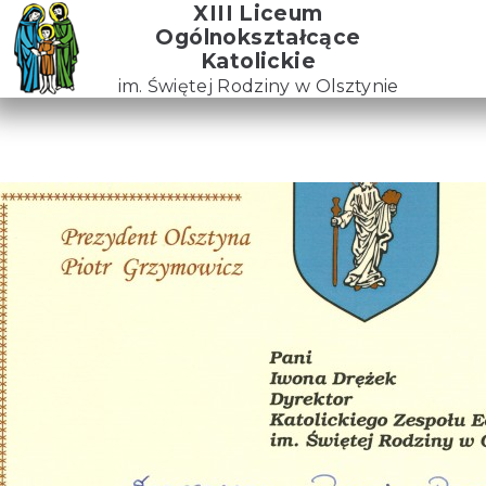
Skip
XIII Liceum
to
Ogólnokształcące
the
Katolickie
content
im. Świętej Rodziny w Olsztynie