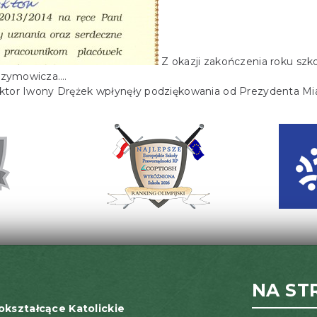
Z okazji zakończenia roku szk
Grzymowicza.…
rektor Iwony Drężek wpłynęły podziękowania od Prezydenta Mi
NA ST
okształcące Katolickie