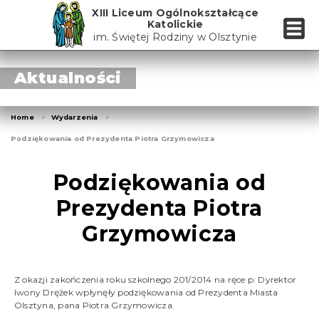
Skip
XIII Liceum Ogólnokształcące
to
Katolickie
the
im. Świętej Rodziny w Olsztynie
content
Aktualności
Home
Wydarzenia
Podziękowania od Prezydenta Piotra Grzymowicza
Podziękowania od
Prezydenta Piotra
Grzymowicza
Z okazji zakończenia roku szkolnego 201/2014 na ręce p. Dyrektor
Iwony Drężek wpłynęły podziękowania od Prezydenta Miasta
Olsztyna, pana Piotra Grzymowicza.