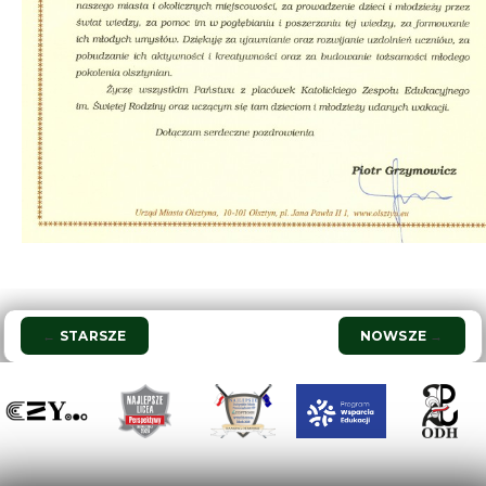
Nawigacja
←
STARSZE
NOWSZE
→
wpisu