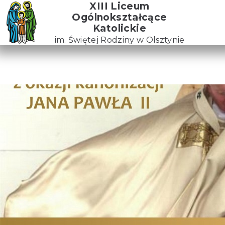
Skip
XIII Liceum
to
Ogólnokształcące
the
Katolickie
content
im. Świętej Rodziny w Olsztynie