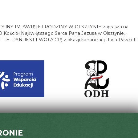
JNY IM. ŚWIĘTEJ RODZINY W OLSZTYNIE zaprasza na
0 Kościół Najświętszego Serca Pana Jezusa w Olsztynie…
PAN JEST I WOŁA CIĘ z okazji kanonizacji Jana Pawła II
RONIE