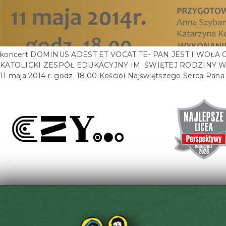
koncert DOMINUS ADEST ET VOCAT TE- PAN JEST I WOŁA CIĘ z o
KATOLICKI ZESPÓŁ EDUKACYJNY IM. ŚWIĘTEJ RODZINY W OLS
11 maja 2014 r. godz. 18.00 Kościół Najświętszego Serca Pan