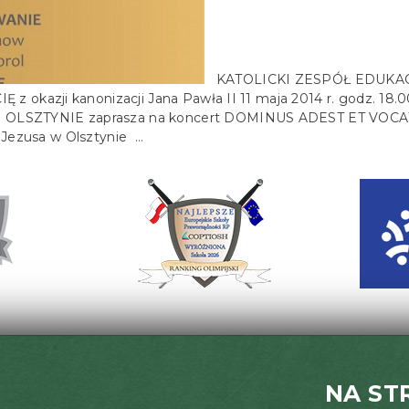
KATOLICKI ZESPÓŁ EDUKACY
kazji kanonizacji Jana Pawła II 11 maja 2014 r. godz. 18.0
ZTYNIE zaprasza na koncert DOMINUS ADEST ET VOCAT TE- 
a Jezusa w Olsztynie …
NA ST