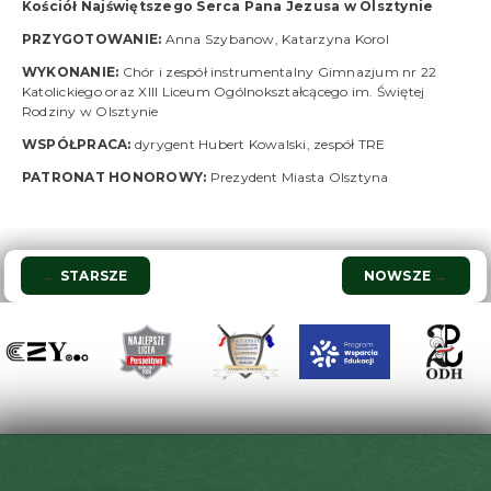
Kościół Najświętszego Serca Pana Jezusa w Olsztynie
PRZYGOTOWANIE:
Anna Szybanow, Katarzyna Korol
WYKONANIE:
Chór i zespół instrumentalny Gimnazjum nr 22
Katolickiego oraz XIII Liceum Ogólnokształcącego im. Świętej
Rodziny w Olsztynie
WSPÓŁPRACA:
dyrygent Hubert Kowalski, zespół TRE
PATRONAT HONOROWY:
Prezydent Miasta Olsztyna
Nawigacja
←
STARSZE
NOWSZE
→
wpisu