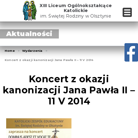
Skip
XIII Liceum Ogólnokształcące
to
Katolickie
the
im. Świętej Rodziny w Olsztynie
content
Aktualności
Home
Wydarzenia
Koncert z okazji kanonizacji Jana Pawła II – 11 V 2014
Koncert z okazji
kanonizacji Jana Pawła II –
11 V 2014