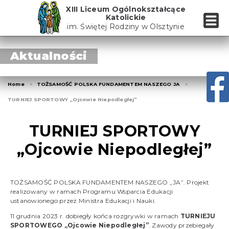
Skip
XIII Liceum Ogólnokształcące
to
Katolickie
the
im. Świętej Rodziny w Olsztynie
content
Aktualności
Home
TOŻSAMOŚĆ POLSKA FUNDAMENTEM NASZEGO JA
TURNIEJ SPORTOWY „Ojcowie Niepodległej”
TURNIEJ SPORTOWY
„Ojcowie Niepodległej”
TOŻSAMOŚĆ POLSKA FUNDAMENTEM NASZEGO „JA”. Projekt
realizowany w ramach Programu Wsparcia Edukacji
ustanowionego przez Ministra Edukacji i Nauki.
11 grudnia 2023 r. dobiegły końca rozgrywki w ramach
TURNIEJU
SPORTOWEGO „Ojcowie Niepodległej”
. Zawody przebiegały