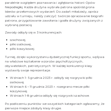
paralelnie względem poznawania i zgłębiania historii Ojców
Niepodległej. Każda drużyna wybrała patrona spośród grona
liderów przełomowych wydarzeń. Do zadań młodzieży, oprócz
udziału w turnieju, należy zaliczyć: twórcze opracowanie biografii
patrona, przygotowanie zawołania i godła drużyny związanych z
wybraną postacią.
Zawody odbyły się w 3 konkurencjach:
szachowej,
piłki siatkowej,
piłki koszykowej.
Turniej, dzięki wykorzystaniu dydaktycznej funkcji sportu, wpływa
na właściwe kształcenie wzorców psychofizycznych,
obywatelskich, patriotycznych. W każdej konkurencji klasy
wystawiły swoje reprezentacje.
W dniach 1- 5 grudnia 2023 r. odbyły się rozgrywki piłki
siatkowej.
W dniach 6 – 11 grudnia 2023 r. rozegrano mecze piłki
koszykowej.
W dniach 1-8 grudnia odbyły się rozgrywki szachowe.
Po podliczeniu punktów we wszystkich kategoriach ogłaszamy, że
pierwsze miejsce zdobyły klasy drugie.