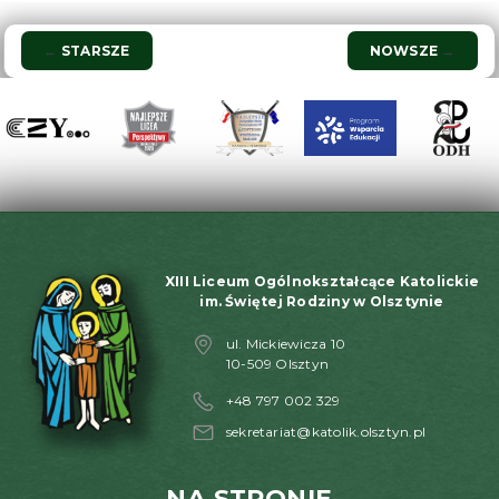
Nawigacja
←
STARSZE
NOWSZE
→
wpisu
XIII Liceum Ogólnokształcące Katolickie
im. Świętej Rodziny w Olsztynie
ul. Mickiewicza 10
10-509 Olsztyn
+48 797 002 329
sekretariat@katolik.olsztyn.pl
NA STRONIE