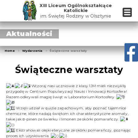
Skip
XIII Liceum Ogólnokształcące
to
Katolickie
the
im. Świętej Rodziny w Olsztynie
content
Aktualności
Home
Wydarzenia
Świąteczne warsztaty
Świąteczne warsztaty
Wczoraj nasi uczniowie z klasy 1JM mieli niezwykłą
przygodę w Centrum Popularyzacji Nauki i Innowacji Kortosfera!
Razem odkrywali magię świąt w Laboratorium Kortosfery.
Wzięli udział w quizie zapachowym, aby poznać tajemnice
chemiczne, które nadają świętom ich charakterystyczne aromaty,
takie jak α-pinen ze świerku i limonen ze skórki pomarańczy.
Ekstrahowali olejki eteryczne ze skórki pomarańczy, poznając
proces ich uzyskiwania.