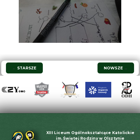
Nawigacja
←
STARSZE
NOWSZE
→
wpisu
XIII Liceum Ogólnokształcące Katolickie
im. Świętej Rodziny w Olsztynie