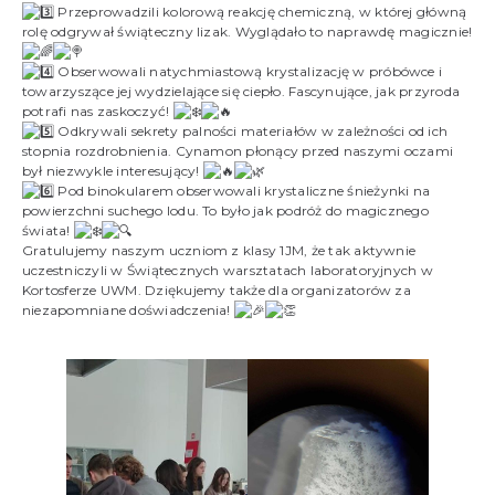
Przeprowadzili kolorową reakcję chemiczną, w której główną
rolę odgrywał świąteczny lizak. Wyglądało to naprawdę magicznie!
Obserwowali natychmiastową krystalizację w próbówce i
towarzyszące jej wydzielające się ciepło. Fascynujące, jak przyroda
potrafi nas zaskoczyć!
Odkrywali sekrety palności materiałów w zależności od ich
stopnia rozdrobnienia. Cynamon płonący przed naszymi oczami
był niezwykle interesujący!
Pod binokularem obserwowali krystaliczne śnieżynki na
powierzchni suchego lodu. To było jak podróż do magicznego
świata!
Gratulujemy naszym uczniom z klasy 1JM, że tak aktywnie
uczestniczyli w Świątecznych warsztatach laboratoryjnych w
Kortosferze UWM. Dziękujemy także dla organizatorów za
niezapomniane doświadczenia!