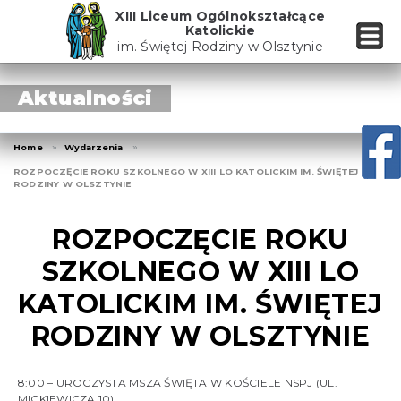
Skip
XIII Liceum Ogólnokształcące
to
Katolickie
the
im. Świętej Rodziny w Olsztynie
content
Aktualności
Home
Wydarzenia
ROZPOCZĘCIE ROKU SZKOLNEGO W XIII LO KATOLICKIM IM. ŚWIĘTEJ
RODZINY W OLSZTYNIE
ROZPOCZĘCIE ROKU
SZKOLNEGO W XIII LO
KATOLICKIM IM. ŚWIĘTEJ
RODZINY W OLSZTYNIE
8:00 – UROCZYSTA MSZA ŚWIĘTA W KOŚCIELE NSPJ (UL.
MICKIEWICZA 10)