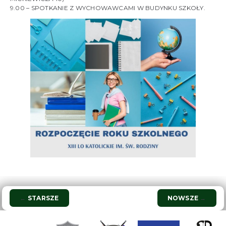
9.00 – SPOTKANIE Z WYCHOWAWCAMI W BUDYNKU SZKOŁY.
Nawigacja
←
STARSZE
NOWSZE
→
wpisu