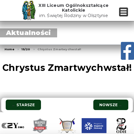
Skip
XIII Liceum Ogólnokształcące
to
Katolickie
the
im. Świętej Rodziny w Olsztynie
content
Aktualności
Home
19/20
Chrystus Zmartwychwstał!
Chrystus Zmartwychwstał!
Nawigacja
←
STARSZE
NOWSZE
→
wpisu