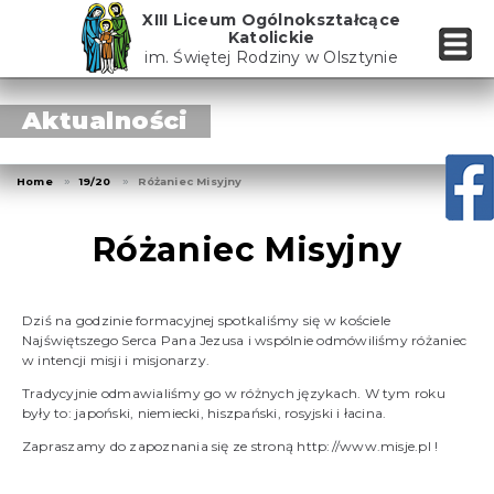
Skip
XIII Liceum Ogólnokształcące
to
Katolickie
the
im. Świętej Rodziny w Olsztynie
content
Aktualności
Home
19/20
Różaniec Misyjny
Różaniec Misyjny
Dziś na godzinie formacyjnej spotkaliśmy się w kościele
Najświętszego Serca Pana Jezusa i wspólnie odmówiliśmy różaniec
w intencji misji i misjonarzy.
Tradycyjnie odmawialiśmy go w różnych językach. W tym roku
były to: japoński, niemiecki, hiszpański, rosyjski i łacina.
Zapraszamy do zapoznania się ze stroną
http://www.misje.pl
!