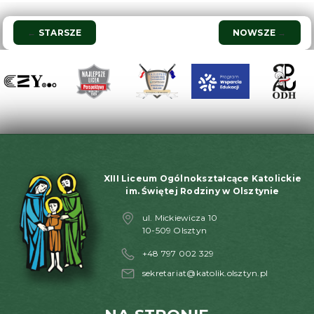
Nawigacja
←
STARSZE
NOWSZE
→
wpisu
XIII Liceum Ogólnokształcące Katolickie
im. Świętej Rodziny w Olsztynie
ul. Mickiewicza 10
10-509 Olsztyn
+48 797 002 329
sekretariat@katolik.olsztyn.pl