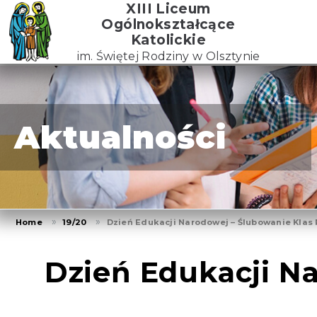
Skip
XIII Liceum
to
Ogólnokształcące
the
Katolickie
content
im. Świętej Rodziny w Olsztynie
Aktualności
Home
19/20
Dzień Edukacji Narodowej – Ślubowanie Klas
Dzień Edukacji N