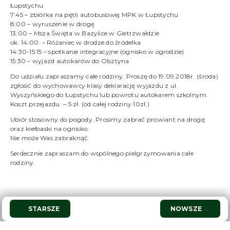
Łupstychu
7:45 – zbiórka na pętli autobusowej MPK w Łupstychu
8:00 – wyruszenie w drogę
13:00 – Msza Święta w Bazylice w Gietrzwałdzie
ok. 14:00 – Różaniec w drodze do źródełka
14:30-15:15 – spotkanie integracyjne (ognisko w ogrodzie)
15:30 – wyjazd autokarów do Olsztyna
Do udziału zapraszamy całe rodziny. Proszę do 19.09.2018r. (środa)
zgłosić do wychowawcy klasy deklarację wyjazdu z ul.
Wyszyńskiego do Łupstychu lub powrotu autokarem szkolnym.
Koszt przejazdu – 5 zł. (od całej rodziny 10zł.)
Ubiór stosowny do pogody. Prosimy zabrać prowiant na drogę
oraz kiełbaski na ognisko.
Nie może Was zabraknąć.
Serdecznie zapraszam do wspólnego pielgrzymowania całe
rodziny.
Nawigacja
←
STARSZE
NOWSZE
→
wpisu