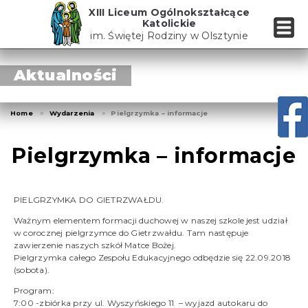
Skip
XIII Liceum Ogólnokształcące
to
Katolickie
the
im. Świętej Rodziny w Olsztynie
content
Aktualności
Home
Wydarzenia
Pielgrzymka – informacje
Pielgrzymka – informacje
PIELGRZYMKA DO GIETRZWAŁDU.
Ważnym elementem formacji duchowej w naszej szkole jest udział
w corocznej pielgrzymce do Gietrzwałdu. Tam następuje
zawierzenie naszych szkół Matce Bożej.
Pielgrzymka całego Zespołu Edukacyjnego odbędzie się 22.09.2018
(sobota).
Program:
7:00 -zbiórka przy ul. Wyszyńskiego 11 – wyjazd autokaru do