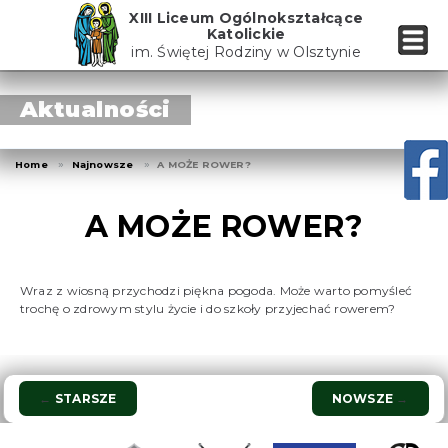
Skip
XIII Liceum Ogólnokształcące
to
Katolickie
the
im. Świętej Rodziny w Olsztynie
content
Aktualności
Home
Najnowsze
A MOŻE ROWER?
A MOŻE ROWER?
Wraz z wiosną przychodzi piękna pogoda. Może warto pomyśleć
trochę o zdrowym stylu życie i do szkoły przyjechać rowerem?
Nawigacja
←
STARSZE
NOWSZE
→
wpisu