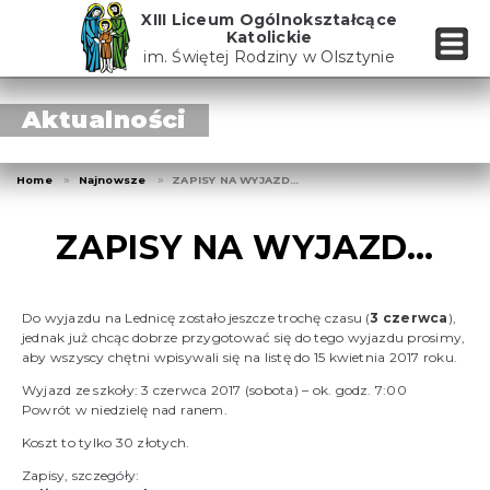
Skip
XIII Liceum Ogólnokształcące
to
Katolickie
the
im. Świętej Rodziny w Olsztynie
content
Aktualności
Home
Najnowsze
ZAPISY NA WYJAZD…
ZAPISY NA WYJAZD…
Do wyjazdu na Lednicę zostało jeszcze trochę czasu (
3 czerwca
),
jednak już chcąc dobrze przygotować się do tego wyjazdu prosimy,
aby wszyscy chętni wpisywali się na listę do 15 kwietnia 2017 roku.
Wyjazd ze szkoły: 3 czerwca 2017 (sobota) – ok. godz. 7:00
Powrót w niedzielę nad ranem.
Koszt to tylko 30 złotych.
Zapisy, szczegóły: