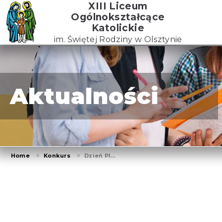
Skip
XIII Liceum
to
Ogólnokształcące
the
Katolickie
content
im. Świętej Rodziny w Olsztynie
Aktualności
Home
Konkurs
Dzień PI…