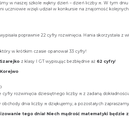
iśmy w naszej szkole πękny dzień – dzień liczby π. W tym dni
i uczniowie wzięli udział w konkursie na znajomość kolejnych
a wypisała poprawnie 22 cyfry rozwinięcia. Hania skorzystała z w
 który w krótkim czasie opanował 33 cyfry!
Szarejko
z klasy I GT wypisując bezbłędnie aż
62 cyfry
!
 Korejwo
GP
cyfry rozwinięcia dziesiętnego liczby π z zadaną dokładnością
w obchody dnia liczby π dziękujemy, a pozostałych zapraszamy
nizowanie tego dnia! Niech mądrość matematyki będzie 