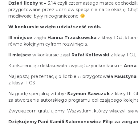
Dzień liczby π –
3.14 czyli czternastego marca obchodzil
przygotowane przez uczniów specjalnie na tę okazję. Chętn
możliwości były nieograniczone
W konkursie wzięło udział sześć osób.
III miejsce
zajęła
Hanna Trzaskowska
z klasy I GJ, któr
równe kolejnym cyfrom rozwinięcia.
II miejsce
w konkursie zajął
Rafał Kotlewski
z klasy I GJ,
Konkurencję zdeklasowała zwyciężczyni konkursu –
Anna 
Najlepszą prezentację o liczbie π przygotowała
Faustyna
z klasy II GS.
Nagrodę specjalną zdobył
Szymon Sawczuk
z klasy III 
za stworzenie autorskiego programu obliczającego kolejne 
Zwycięzcom gratulujemy! Wszystkim, którzy włączyli się 
Dziękujemy Pani Kamili Salomonowicz-Filip za zorga