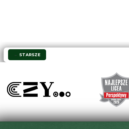
Nawigacja
←
STARSZE
wpisu