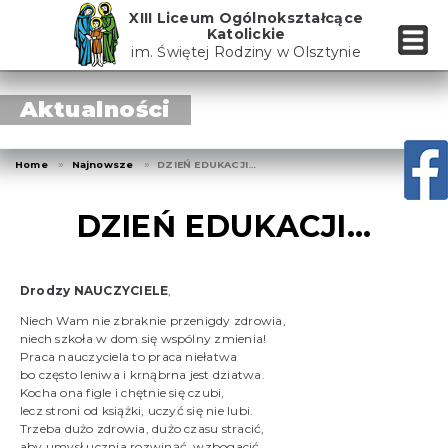
Skip
XIII Liceum Ogólnokształcące
to
Katolickie
the
im. Świętej Rodziny w Olsztynie
content
Aktualności
Home
Najnowsze
DZIEŃ EDUKACJI…
DZIEŃ EDUKACJI…
Drodzy NAUCZYCIELE
,
Niech Wam nie zbraknie przenigdy zdrowia,
niech szkoła w dom się wspólny zmienia!
Praca nauczyciela to praca niełatwa
bo często leniwa i krnąbrna jest dziatwa.
Kocha ona figle i chętnie się czubi,
lecz stroni od książki, uczyć się nie lubi.
Trzeba dużo zdrowia, dużo czasu stracić,
aby umysł ucznia rozwinąć, wzbogacić,