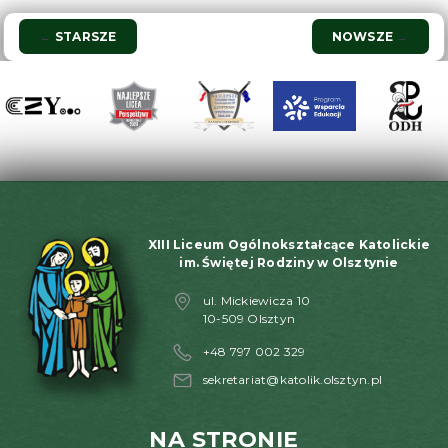
Nawigacja
←
STARSZE
NOWSZE
→
wpisu
XIII Liceum Ogólnokształcące Katolickie
im. Świętej Rodziny w Olsztynie
ul. Mickiewicza 10
10-509 Olsztyn
+48 797 002 329
sekretariat@katolik.olsztyn.pl
NA STRONIE