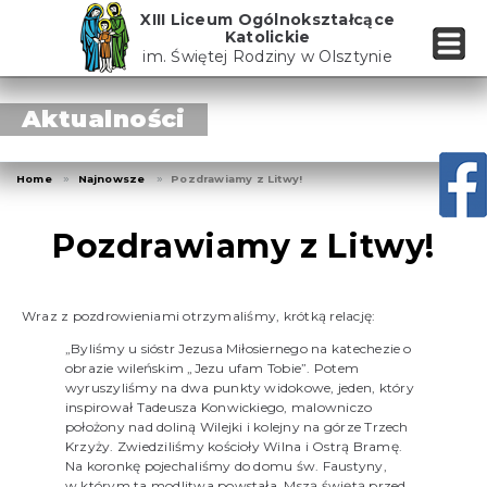
Skip
XIII Liceum Ogólnokształcące
to
Katolickie
the
im. Świętej Rodziny w Olsztynie
content
Aktualności
Home
Najnowsze
Pozdrawiamy z Litwy!
Pozdrawiamy z Litwy!
Wraz z pozdrowieniami otrzymaliśmy, krótką relację:
„Byliśmy u sióstr Jezusa Miłosiernego na katechezie o
obrazie wileńskim „Jezu ufam Tobie”. Potem
wyruszyliśmy na dwa punkty widokowe, jeden, który
inspirował Tadeusza Konwickiego, malowniczo
położony nad doliną Wilejki i kolejny na górze Trzech
Krzyży. Zwiedziliśmy kościoły Wilna i Ostrą Bramę.
Na koronkę pojechaliśmy do domu św. Faustyny,
w którym ta modlitwa powstała. Mszą świętą przed