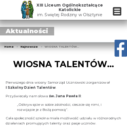
Skip
XIII Liceum Ogólnokształcące
to
Katolickie
the
im. Świętej Rodziny w Olsztynie
content
Aktualności
Home
Najnowsze
WIOSNA TALENTÓW…
WIOSNA TALENTÓW…
Pierwszego dnia wiosny Samorząd Uczniowski zorganizował
I Szkolny Dzień Talentów
.
Przyświecały nam słowa
św. Jana Pawła II
:
„Odkrywajcie w sobie zdolności, cieszcie się nimi, i
rozwijajcie je z Bożą pomocą”.
Cała społeczność szkolna miała możliwość udziału w różnorodnych
działaniach promujących talenty oraz pasje uczniów.