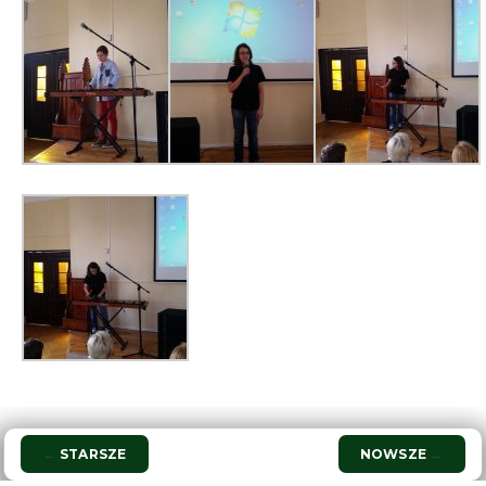
Nawigacja
←
STARSZE
NOWSZE
→
wpisu