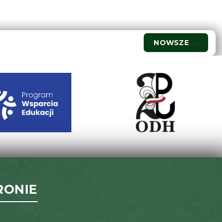
NOWSZE
→
RONIE