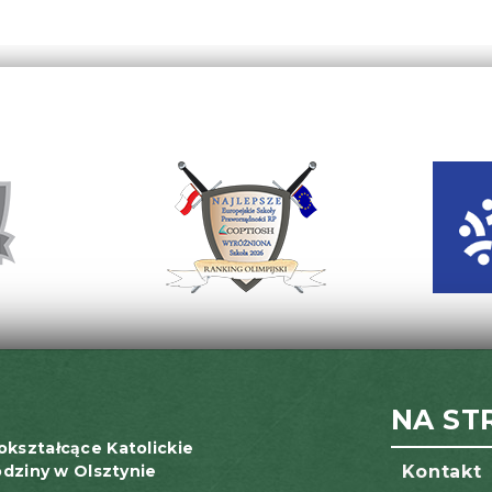
NA ST
okształcące Katolickie
odziny w Olsztynie
Kontakt