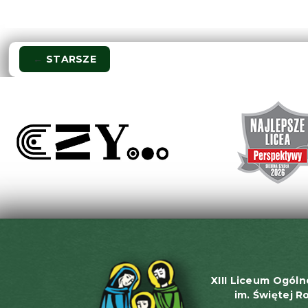
Nawigacja
←
STARSZE
wpisu
XIII Liceum Ogóln
im. Świętej R