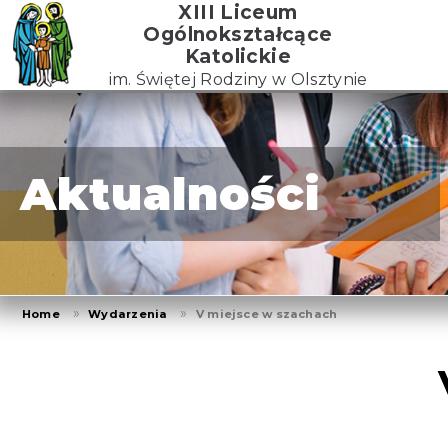
Skip
XIII Liceum
to
Ogólnokształcące
the
Katolickie
content
im. Świętej Rodziny w Olsztynie
Aktualności
Home
Wydarzenia
V miejsce w szachach