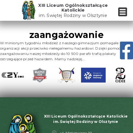
Skip
XIII Liceum Ogólnokształcące
to
Katolickie
the
im. Świętej Rodziny w Olsztynie
content
zaangażowanie
W minionym tygodniu młodzież z naszego gimnazjum pomagała w
organizacji akcji przeciwko nielegalnemu hazardowi. Dzięki pomocy i
zaangażowaniu naszej młodzieży do 10 500 parafii trafią plakaty
ostrzegające przed hazardem. Mamy nadzieję,…
XIII Liceum Ogólnokształcące Katolickie
im. Świętej Rodziny w Olsztynie
ul. Mickiewicza 10