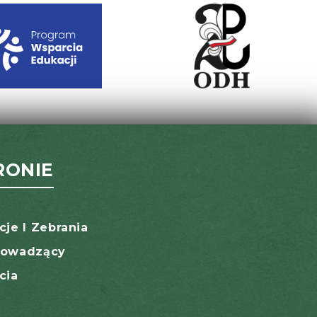
RONIE
cje I Zebrania
rowadzący
cia