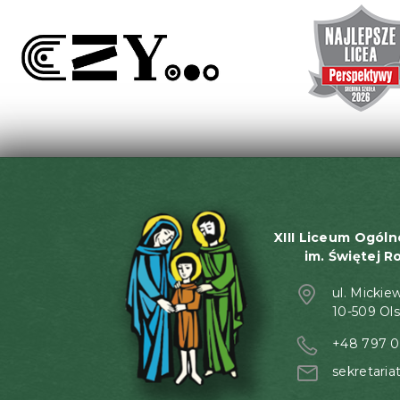
XIII Liceum Ogóln
im. Świętej R
ul. Mickie
10-509 Ol
+48 797 0
sekretaria