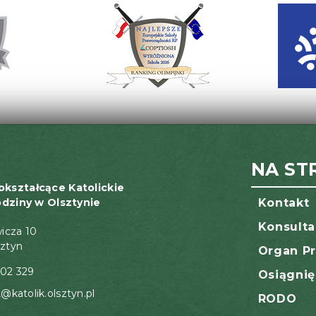
NA ST
okształcące Katolickie
odziny w Olsztynie
Kontakt
Konsulta
wicza 10
sztyn
Organ P
02 329
Osiągnię
t@katolik.olsztyn.pl
RODO