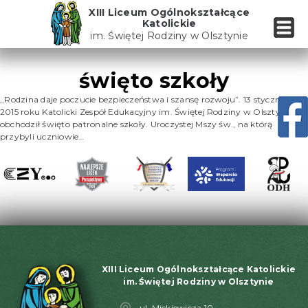
Skip
XIII Liceum Ogólnokształcące
to
Katolickie
the
im. Świętej Rodziny w Olsztynie
content
święto szkoły
,,Rodzina daje poczucie bezpieczeństwa i szansę rozwoju”. 13 stycznia
2015 roku Katolicki Zespół Edukacyjny im. Świętej Rodziny w Olsztynie
obchodził święto patronalne szkoły. Uroczystej Mszy św., na którą
przybyli uczniowie…
XIII Liceum Ogólnokształcące Katolickie
im. Świętej Rodziny w Olsztynie
ul. Mickiewicza 10