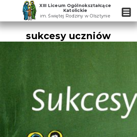
Skip
XIII Liceum Ogólnokształcące
to
Katolickie
the
im. Świętej Rodziny w Olsztynie
content
sukcesy uczniów