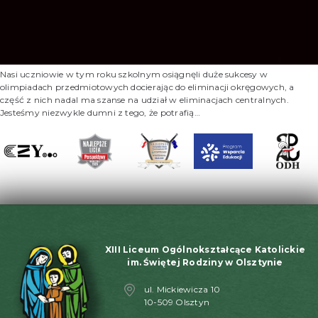
Nasi uczniowie w tym roku szkolnym osiągnęli duże sukcesy w
olimpiadach przedmiotowych docierając do eliminacji okręgowych, a
część z nich nadal ma szanse na udział w eliminacjach centralnych.
Jesteśmy niezwykle dumni z tego, że potrafią…
XIII Liceum Ogólnokształcące Katolickie
im. Świętej Rodziny w Olsztynie
ul. Mickiewicza 10
10-509 Olsztyn