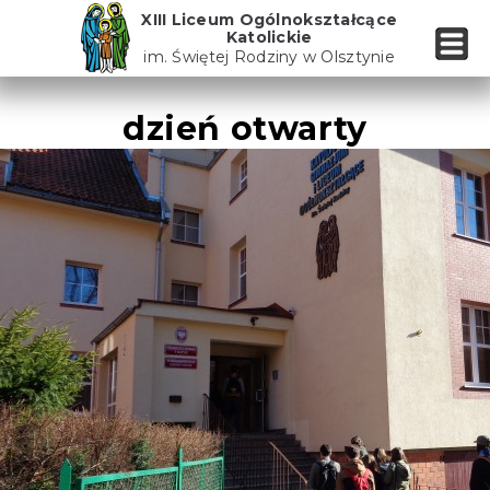
Skip
XIII Liceum Ogólnokształcące
to
Katolickie
the
im. Świętej Rodziny w Olsztynie
content
dzień otwarty