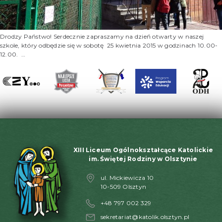
Drodzy Państwo! Serdecznie zapraszamy na dzień otwarty w naszej
szkole, który odbędzie się w sobotę 25 kwietnia 2015 w godzinach 10.00-
12.00. …
XIII Liceum Ogólnokształcące Katolickie
im. Świętej Rodziny w Olsztynie
ul. Mickiewicza 10
10-509 Olsztyn
+48 797 002 329
sekretariat@katolik.olsztyn.pl