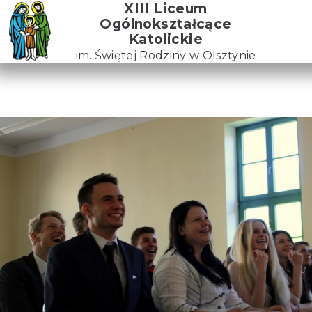
Skip
XIII Liceum
to
Ogólnokształcące
the
Katolickie
content
im. Świętej Rodziny w Olsztynie