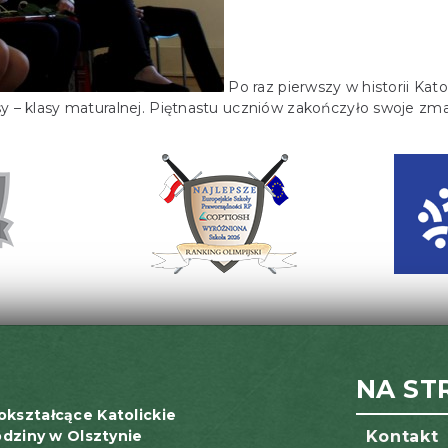
Po raz pierwszy w historii Kat
asy – klasy maturalnej. Piętnastu uczniów zakończyło swoje z
NA ST
okształcące Katolickie
odziny w Olsztynie
Kontakt