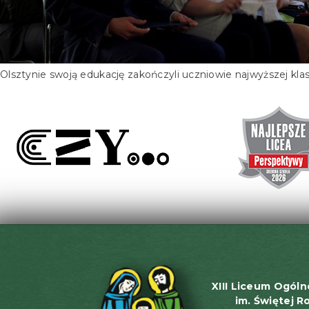
Olsztynie swoją edukację zakończyli uczniowie najwyższej kl
XIII Liceum Ogóln
im. Świętej R