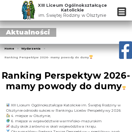
Skip
XIII Liceum Ogólnokształcące
to
Katolickie
the
im. Świętej Rodziny w Olsztynie
content
Aktualności
Home
Wydarzenia
Ranking Perspektyw 2026- mamy powody do dumy
Ranking Perspektyw 2026-
mamy powody do dumy
XIII Liceum Ogólnokształcące Katolickie im. Świętej Rodziny w
Olsztynie odniosło sukces w Rankingu Liceów Perspektywy 2026:
4. miejsce w Olsztynie,
6. miejsce w województwie warmińsko-mazurskim
duży skok zarówno w skali województwa i kraju.
Otrzymaliśmy Srebrną Tarczę Perspektyw – prestiżowy znak