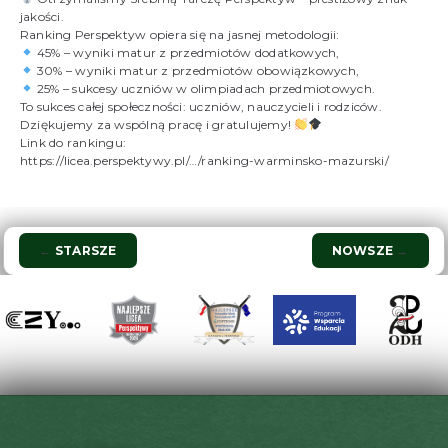
jakości.
Ranking Perspektyw opiera się na jasnej metodologii:
45% – wyniki matur z przedmiotów dodatkowych,
30% – wyniki matur z przedmiotów obowiązkowych,
25% – sukcesy uczniów w olimpiadach przedmiotowych.
To sukces całej społeczności: uczniów, nauczycieli i rodziców.
Dziękujemy za wspólną pracę i gratulujemy!
Link do rankingu:
https://licea.perspektywy.pl/…/ranking-warminsko-mazurski/
Nawigacja
←
STARSZE
NOWSZE
→
wpisu