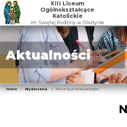
Skip
XIII Liceum
to
Ogólnokształcące
the
Katolickie
content
im. Świętej Rodziny w Olsztynie
Aktualności
Home
Wydarzenia
Niech żyje Niepodległa!
N