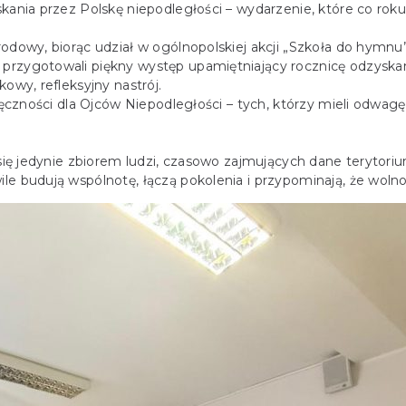
kania przez Polskę niepodległości – wydarzenie, które co roku
odowy, biorąc udział w ogólnopolskiej akcji „Szkoła do hymnu”
przygotowali piękny występ upamiętniający rocznicę odzyskan
owy, refleksyjny nastrój.
zięczności dla Ojców Niepodległości – tych, którzy mieli odwag
 się jedynie zbiorem ludzi, czasowo zajmujących dane terytoriu
le budują wspólnotę, łączą pokolenia i przypominają, że wolno