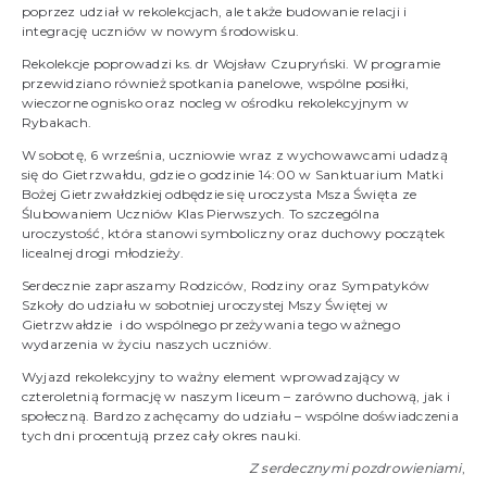
poprzez udział w rekolekcjach, ale także budowanie relacji i
integrację uczniów w nowym środowisku.
Rekolekcje poprowadzi ks. dr Wojsław Czupryński. W programie
przewidziano również spotkania panelowe, wspólne posiłki,
wieczorne ognisko oraz nocleg w ośrodku rekolekcyjnym w
Rybakach.
W sobotę, 6 września, uczniowie wraz z wychowawcami udadzą
się do Gietrzwałdu, gdzie o godzinie 14:00 w Sanktuarium Matki
Bożej Gietrzwałdzkiej odbędzie się uroczysta Msza Święta ze
Ślubowaniem Uczniów Klas Pierwszych. To szczególna
uroczystość, która stanowi symboliczny oraz duchowy początek
licealnej drogi młodzieży.
Serdecznie zapraszamy Rodziców, Rodziny oraz Sympatyków
Szkoły do udziału w sobotniej uroczystej Mszy Świętej w
Gietrzwałdzie i do wspólnego przeżywania tego ważnego
wydarzenia w życiu naszych uczniów.
Wyjazd rekolekcyjny to ważny element wprowadzający w
czteroletnią formację w naszym liceum – zarówno duchową, jak i
społeczną. Bardzo zachęcamy do udziału – wspólne doświadczenia
tych dni procentują przez cały okres nauki.
Z serdecznymi pozdrowieniami
,