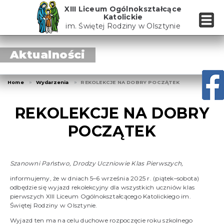
Skip
XIII Liceum Ogólnokształcące
to
Katolickie
the
im. Świętej Rodziny w Olsztynie
content
Aktualności
Home
Wydarzenia
REKOLEKCJE NA DOBRY POCZĄTEK
REKOLEKCJE NA DOBRY
POCZĄTEK
Szanowni Państwo, Drodzy Uczniowie Klas Pierwszych,
informujemy, że w dniach 5–6 września 2025 r. (piątek–sobota)
odbędzie się wyjazd rekolekcyjny dla wszystkich uczniów klas
pierwszych XIII Liceum Ogólnokształcącego Katolickiego im.
Świętej Rodziny w Olsztynie.
Wyjazd ten ma na celu duchowe rozpoczęcie roku szkolnego