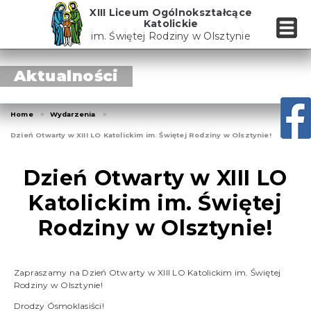
Skip
XIII Liceum Ogólnokształcące
to
Katolickie
the
im. Świętej Rodziny w Olsztynie
content
Aktualności
Home
Wydarzenia
Dzień Otwarty w XIII LO Katolickim im. Świętej Rodziny w Olsztynie!
Dzień Otwarty w XIII LO
Katolickim im. Świętej
Rodziny w Olsztynie!
Zapraszamy na Dzień Otwarty w XIII LO Katolickim im. Świętej
Rodziny w Olsztynie!
Drodzy Ósmoklasiści!