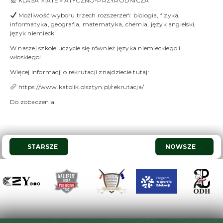
KLASA MATEMATYCZNO-PRZYRODNICZA
Możliwość wyboru
trzech rozszerzeń
: biologia, fizyka,
informatyka, geografia, matematyka, chemia, język angielski,
język niemiecki.
W naszej szkole uczycie się również
języka niemieckiego i
włoskiego
!
Więcej informacji o rekrutacji znajdziecie tutaj:
https://www.katolik.olsztyn.pl/rekrutacja/
Do zobaczenia!
Nawigacja
←
STARSZE
NOWSZE
→
wpisu