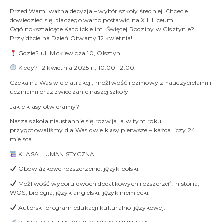
Przed Wami ważna decyzja – wybór szkoły średniej. Chcecie
dowiedzieć się, dlaczego warto postawić na XIII Liceum
Ogólnokształcące Katolickie im. Świętej Rodziny w Olsztynie?
Przyjdźcie na
Dzień Otwarty 12 kwietnia
!
Gdzie?
ul. Mickiewicza 10, Olsztyn
Kiedy?
12 kwietnia 2025 r., 10.00-12.00.
Czeka na Was wiele atrakcji, możliwość rozmowy z nauczycielami i
uczniami oraz zwiedzanie naszej szkoły!
Jakie klasy otwieramy?
Nasza szkoła nieustannie się rozwija, a w tym roku
przygotowaliśmy dla Was dwie klasy pierwsze –
każda liczy 24
miejsca
.
KLASA HUMANISTYCZNA
Obowiązkowe rozszerzenie: język polski.
Możliwość wyboru
dwóch dodatkowych rozszerzeń
: historia,
WOS, biologia, język angielski, język niemiecki.
Autorski program edukacji kulturalno-językowej.