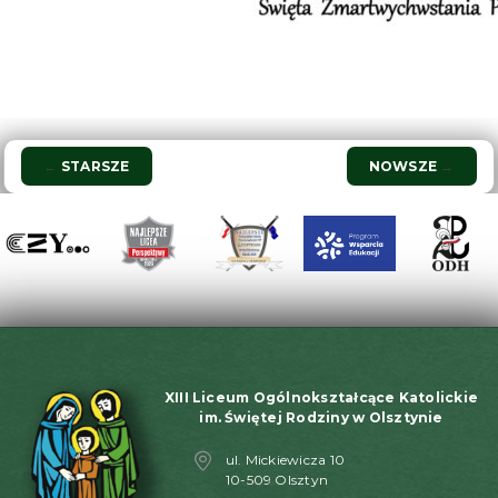
Nawigacja
←
STARSZE
NOWSZE
→
wpisu
XIII Liceum Ogólnokształcące Katolickie
im. Świętej Rodziny w Olsztynie
ul. Mickiewicza 10
10-509 Olsztyn