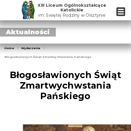
Skip
XIII Liceum Ogólnokształcące
to
Katolickie
the
im. Świętej Rodziny w Olsztynie
content
Aktualności
Home
Wydarzenia
Błogosławionych Świąt Zmartwychwstania Pańskiego
Błogosławionych Świąt
Zmartwychwstania
Pańskiego