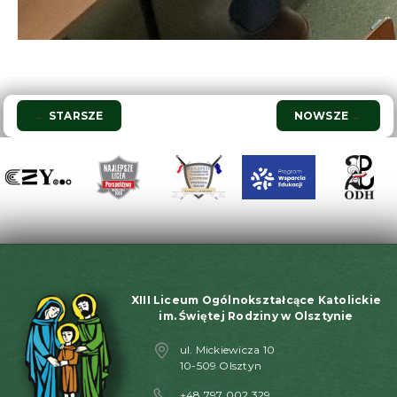
Nawigacja
←
STARSZE
NOWSZE
→
wpisu
XIII Liceum Ogólnokształcące Katolickie
im. Świętej Rodziny w Olsztynie
ul. Mickiewicza 10
10-509 Olsztyn
+48 797 002 329