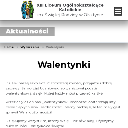
Skip
XIII Liceum Ogólnokształcące
to
Katolickie
the
im. Świętej Rodziny w Olsztynie
content
Aktualności
Home
Wydarzenia
Walentynki
Walentynki
Dziś w naszej szkole czuć atmosferę miłości, przyjaźni i dobrej
zabawy! Samorząd Uczniowski zorganizował pocztę
walentynkową, dzięki której każdy mógł przesłać kartkę.
Przez cały dzień nasi „walentynkowi listonosze” dostarczają listy
pełne ciepłych słów i serdeczności. Mamy nadzieję, że ten mały gest
sprawił Wam dużo radości!
Dziękujemy wszystkim, którzy wzięli udział w akcji, i życzymy
dużo miłości – nie tylko od święta!