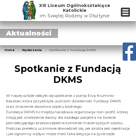
Skip
XIII Liceum Ogólnokształcące
to
Katolickie
the
im. Świętej Rodziny w Olsztynie
content
Aktualności
Home
Wydarzenia
Spotkanie z Fundacją DKMS
Spotkanie z Fundacją
DKMS
W naszej szkole odbyło się spotkanie z panią Ewą Kruminis-
Kaszkiel, która przybliżyła uczniom działalność Fundacji DKMS
oraz znaczenie dawstwa szpiku kostnego.
Fundacja DKMS to międzynarodowa organizacja non-profit, której
misją jest znalezienie dawcy dla każdego pacjenta na świecie
potrzebującego przeszczepienia komórek macierzystych szpiku.
Podczas prelekcji uczniowie dowiedzieli się, jak prosta jest rejestracja
i jak ogromny wpływ może mieć taka decyzja na życie osób