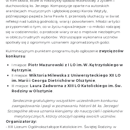
w nim słowa, które w niezwykły sposób rezonowały z życiem i
duchowością ks. Jerzego. Kompozycje oparte na autorskich
aranżacjach muzycznych i głębokiej poezji Karola Wojtyły,
późniejszego papieża Jana Pawła II, przeniosły słuchaczy w świat
refleksji nad ludzką godnością, wiarą i powołaniem. Młodzi artyści
przypomnieli o tym, co w życiu najważniejsze – o miłości rodzącej
się w codzienności, o prostocie wiary oraz o męstwie niezbędnym
w obliczu trudnych wyborów. Wzruszające wykonania uczniów
spotkały się z ogromnym uznaniem zgromadzonych gości.
Kulminacyjnym punktem programu było ogłoszenie
zwycięzców
konkursu
:
I miejsce:
Piotr Mazurowski z I LO im. W. Kętrzyńskiego w
Kętrzynie
,
II miejsce:
Wiktoria Milewska z Uniwersyteckiego XII LO
im. Marii i Georga Dietrichów w Olsztynie
,
III miejsce:
Laura Zadworna z XIII LO Katolickiego im. Św.
Rodziny w Olsztynie
.
Serdecznie gratulujemy wszystkim uczestnikom konkursu
zaangażowania i pasji w poznawaniu historii bł. ks. Jerzego!
Szczególne słowa uznania kierujemy do nauczycieli i opiekunów
merytorycznych, którzy otoczyli opieką swoich uczniów.
Organizatorzy:
• XIII Liceum Ogólnokształcące Katolickie im. Świętej Rodziny w