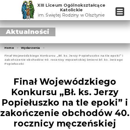
Skip
XIII Liceum Ogólnokształcące
to
Katolickie
the
im. Świętej Rodziny w Olsztynie
content
Aktualności
Home
Wydarzenia
Finał Wojewódzkiego Konkursu „Bł. ks. Jerzy Popiełuszko na tle epoki” i
zakończenie obchodów 40. rocznicy męczeńskiej śmierci bł. ks. Jerzego
Popiełuszki
Finał Wojewódzkiego
Konkursu „Bł. ks. Jerzy
Popiełuszko na tle epoki” i
zakończenie obchodów 40.
rocznicy męczeńskiej