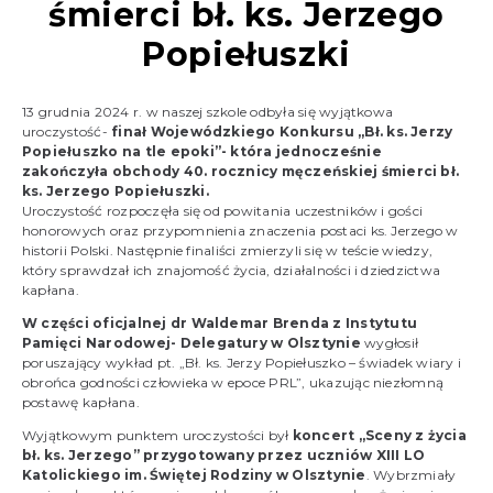
śmierci bł. ks. Jerzego
Popiełuszki
13 grudnia 2024 r. w naszej szkole odbyła się wyjątkowa
uroczystość-
finał Wojewódzkiego Konkursu „Bł. ks. Jerzy
Popiełuszko na tle epoki”- która jednocześnie
zakończyła obchody 40. rocznicy męczeńskiej śmierci bł.
ks. Jerzego Popiełuszki.
Uroczystość rozpoczęła się od powitania uczestników i gości
honorowych oraz przypomnienia znaczenia postaci ks. Jerzego w
historii Polski. Następnie finaliści zmierzyli się w teście wiedzy,
który sprawdzał ich znajomość życia, działalności i dziedzictwa
kapłana.
W części oficjalnej dr Waldemar Brenda z Instytutu
Pamięci Narodowej- Delegatury w Olsztynie
wygłosił
poruszający wykład pt. „Bł. ks. Jerzy Popiełuszko – świadek wiary i
obrońca godności człowieka w epoce PRL”, ukazując niezłomną
postawę kapłana.
Wyjątkowym punktem uroczystości był
koncert
„Sceny z życia
bł. ks. Jerzego” przygotowany przez uczniów XIII LO
Katolickiego im. Świętej Rodziny w Olsztynie
. Wybrzmiały