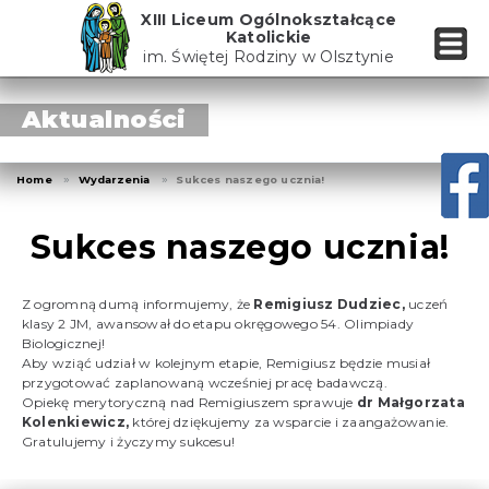
Skip
XIII Liceum Ogólnokształcące
to
Katolickie
the
im. Świętej Rodziny w Olsztynie
content
Aktualności
Home
Wydarzenia
Sukces naszego ucznia!
Sukces naszego ucznia!
Z ogromną dumą informujemy, że
Remigiusz Dudziec,
uczeń
klasy 2 JM, awansował do etapu okręgowego 54. Olimpiady
Biologicznej!
Aby wziąć udział w kolejnym etapie, Remigiusz będzie musiał
przygotować zaplanowaną wcześniej pracę badawczą.
Opiekę merytoryczną nad Remigiuszem sprawuje
dr Małgorzata
Kolenkiewicz,
której dziękujemy za wsparcie i zaangażowanie.
Gratulujemy i życzymy sukcesu!