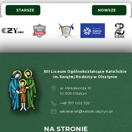
Nawigacja
←
STARSZE
NOWSZE
→
wpisu
XIII Liceum Ogólnokształcące Katolickie
im. Świętej Rodziny w Olsztynie
ul. Mickiewicza 10
10-509 Olsztyn
+48 797 002 329
sekretariat@katolik.olsztyn.pl
NA STRONIE