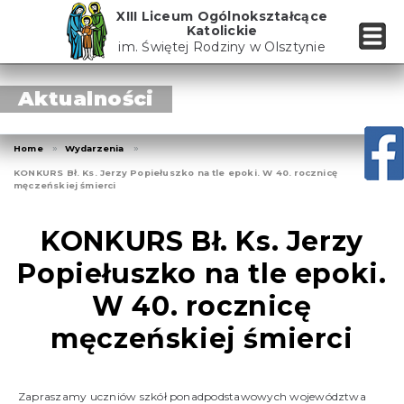
Skip
XIII Liceum Ogólnokształcące
to
Katolickie
the
im. Świętej Rodziny w Olsztynie
content
Aktualności
Home
Wydarzenia
KONKURS Bł. Ks. Jerzy Popiełuszko na tle epoki. W 40. rocznicę
męczeńskiej śmierci
KONKURS Bł. Ks. Jerzy
Popiełuszko na tle epoki.
W 40. rocznicę
męczeńskiej śmierci
Zapraszamy uczniów szkół ponadpodstawowych województwa