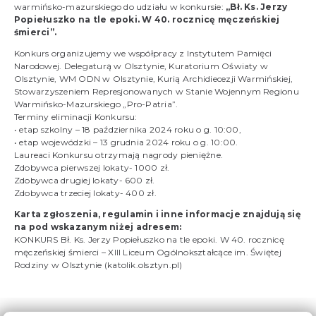
warmińsko-mazurskiego do udziału w konkursie:
„Bł. Ks. Jerzy
Popiełuszko na tle epoki. W 40. rocznicę męczeńskiej
śmierci”.
Konkurs organizujemy we współpracy z Instytutem Pamięci
Narodowej. Delegaturą w Olsztynie, Kuratorium Oświaty w
Olsztynie, WM ODN w Olsztynie, Kurią Archidiecezji Warmińskiej,
Stowarzyszeniem Represjonowanych w Stanie Wojennym Regionu
Warmińsko-Mazurskiego „Pro-Patria”.
Terminy eliminacji Konkursu:
• etap szkolny – 18 października 2024 roku o g. 10:00,
• etap wojewódzki – 13 grudnia 2024 roku o g. 10:00.
Laureaci Konkursu otrzymają nagrody pieniężne.
Zdobywca pierwszej lokaty- 1000 zł.
Zdobywca drugiej lokaty- 600 zł.
Zdobywca trzeciej lokaty- 400 zł.
Karta zgłoszenia, regulamin i inne informacje znajdują się
na pod wskazanym niżej adresem:
KONKURS Bł. Ks. Jerzy Popiełuszko na tle epoki. W 40. rocznicę
męczeńskiej śmierci – XIII Liceum Ogólnokształcące im. Świętej
Rodziny w Olsztynie (katolik.olsztyn.pl)