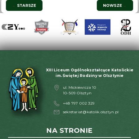
Nawigacja
←
STARSZE
NOWSZE
→
wpisu
XIII Liceum Ogólnokształcące Katolickie
im. Świętej Rodziny w Olsztynie
ul. Mickiewicza 10
10-509 Olsztyn
+48 797 002 329
sekretariat@katolik.olsztyn.pl
NA STRONIE