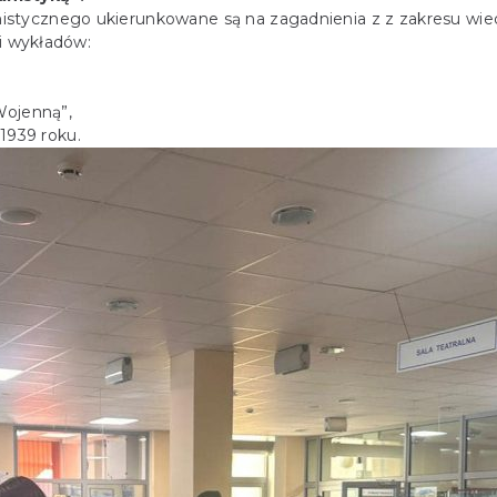
stycznego ukierunkowane są na zagadnienia z z zakresu wie
li wykładów:
Wojenną”,
 1939 roku.