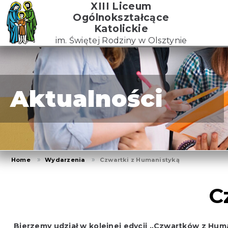
Skip
XIII Liceum
to
Ogólnokształcące
the
Katolickie
content
im. Świętej Rodziny w Olsztynie
Aktualności
Home
Wydarzenia
Czwartki z Humanistyką
C
Bierzemy udział w kolejnej edycji „Czwartków z Hum