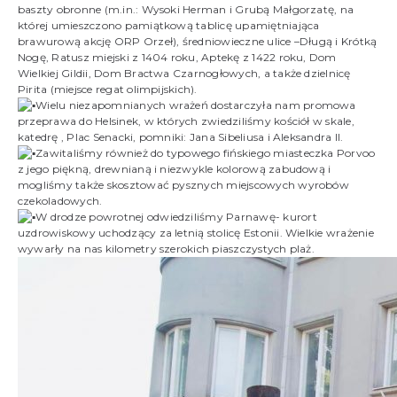
baszty obronne (m.in.: Wysoki Herman i Grubą Małgorzatę, na
której umieszczono pamiątkową tablicę upamiętniająca
brawurową akcję ORP Orzeł), średniowieczne ulice –Długą i Krótką
Nogę, Ratusz miejski z 1404 roku, Aptekę z 1422 roku, Dom
Wielkiej Gildii, Dom Bractwa Czarnogłowych, a także dzielnicę
Pirita (miejsce regat olimpijskich).
Wielu niezapomnianych wrażeń dostarczyła nam promowa
przeprawa do Helsinek, w których zwiedziliśmy kościół w skale,
katedrę , Plac Senacki, pomniki: Jana Sibeliusa i Aleksandra II.
Zawitaliśmy również do typowego fińskiego miasteczka Porvoo
z jego piękną, drewnianą i niezwykle kolorową zabudową i
mogliśmy także skosztować pysznych miejscowych wyrobów
czekoladowych.
W drodze powrotnej odwiedziliśmy Parnawę- kurort
uzdrowiskowy uchodzący za letnią stolicę Estonii. Wielkie wrażenie
wywarły na nas kilometry szerokich piaszczystych plaż.