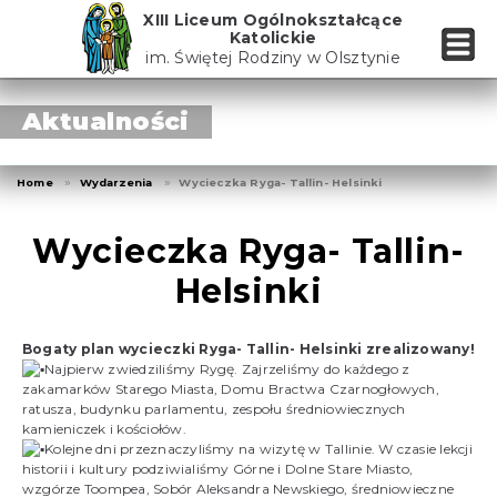
Skip
XIII Liceum Ogólnokształcące
to
Katolickie
the
im. Świętej Rodziny w Olsztynie
content
Aktualności
Home
Wydarzenia
Wycieczka Ryga- Tallin- Helsinki
Wycieczka Ryga- Tallin-
Helsinki
Bogaty plan wycieczki Ryga- Tallin- Helsinki zrealizowany!
Najpierw zwiedziliśmy Rygę. Zajrzeliśmy do każdego z
zakamarków Starego Miasta, Domu Bractwa Czarnogłowych,
ratusza, budynku parlamentu, zespołu średniowiecznych
kamieniczek i kościołów.
Kolejne dni przeznaczyliśmy na wizytę w Tallinie. W czasie lekcji
historii i kultury podziwialiśmy Górne i Dolne Stare Miasto,
wzgórze Toompea, Sobór Aleksandra Newskiego, średniowieczne