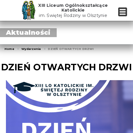
Skip
XIII Liceum Ogólnokształcące
to
Katolickie
the
im. Świętej Rodziny w Olsztynie
content
Aktualności
Home
Wydarzenia
DZIEŃ OTWARTYCH DRZWI
DZIEŃ OTWARTYCH DRZWI