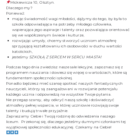
Mickiewicza 10, Olsztyn.
Dlaczego my?
Ponieważ:
mając świadomość wagi młodości, dążymy do tego, by była to
szkoła odpowiadająca na potrzeby młodego człowieka,
wspierająca jego aspiracje i talenty oraz pozwalająca orientować
się we współczesnym świecie i kulturze,
rozwijając umysły, chcemy stworzyć uczniom atmosferę
sprzyjającą kształtowaniu ich osobowości w duchu wartości
katolickich,
jesteśmy
SZKOŁĄ Z SERCEM W SERCU MIASTA!
Podczas tego dnia zwiedzisz nasze sale lekcyjne, zapoznasz się z
programem nauczania i dowiesz się więcej o wartościach, które są
fundamentem społeczności szkolnej.
Ponadto będziesz mieć szansę spotkać naszych fantastycznych
nauczycieli, którzy są zaangażowani w rozwijanie potencjału
każdego ucznia i odpowiedzą na wszystkie Twoje pytania.
Nie przegap szansy, aby odkryć naszą szkołę i doświadczyć
atmosfery pełnej wsparcia, w której uczniowie rozwijają swoje
talenty i budują trwałe przyjaźnie.
Zapraszamy Ciebie i Twoją rodzinę do odwiedzenia naszego
liceum. Przekonaj się, dlaczego jesteśmy dumnymi członkami tej
wyjątkowej społeczności edukacyjnej. Czekamy na Ciebie!