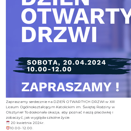
Zapraszamy serdecznie na DZIEŃ OTWARTYCH DRZWI w XIII
Liceum Ogólnokształcącym Katolickim im. Świętej Rodziny w
Olsztynie! To doskonała okazja, aby poznać naszą placówkę i
zobaczyć, jak wygląda szkolne życie.
20 kwietnia 2024r.
10.00- 12.00.