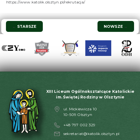
https://www.katolik.olsztyn.pl/rekrutacja/
Nawigacja
←
STARSZE
NOWSZE
→
wpisu
XIII Liceum Ogólnokształcące Katolickie
im. Świętej Rodziny w Olsztynie
ul. Mickiewicza 10
10-509 Olsztyn
+48 797 002 329
sekretariat@katolik.olsztyn.pl