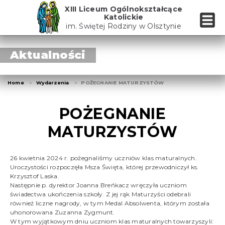
Skip
XIII Liceum Ogólnokształcące
to
Katolickie
the
im. Świętej Rodziny w Olsztynie
content
Aktualności
Home
Wydarzenia
POŻEGNANIE MATURZYSTÓW
POŻEGNANIE
MATURZYSTÓW
26 kwietnia 2024 r. pożegnaliśmy uczniów klas maturalnych.
Uroczystości rozpoczęła Msza Święta, której przewodniczył ks.
Krzysztof Laska.
Następnie p. dyrektor Joanna Breńkacz wręczyła uczniom
świadectwa ukończenia szkoły. Z jej rąk Maturzyści odebrali
również liczne nagrody, w tym Medal Absolwenta, którym została
uhonorowana Zuzanna Zygmunt.
W tym wyjątkowym dniu uczniom klas maturalnych towarzyszyli: