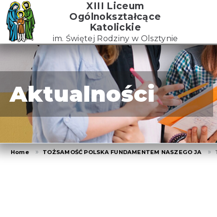
Skip
XIII Liceum
to
Ogólnokształcące
the
Katolickie
content
im. Świętej Rodziny w Olsztynie
Aktualności
Home
TOŻSAMOŚĆ POLSKA FUNDAMENTEM NASZEGO JA