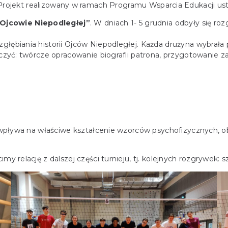
realizowany w ramach Programu Wsparcia Edukacji ustanow
jcowie Niepodległej”
. W dniach 1- 5 grudnia odbyły się r
zgłębiania historii Ojców Niepodległej. Każda drużyna wybrał
iczyć: twórcze opracowanie biografii patrona, przygotowanie z
, wpływa na właściwe kształcenie wzorców psychofizycznych, o
y relację z dalszej części turnieju, tj. kolejnych rozgrywek: 