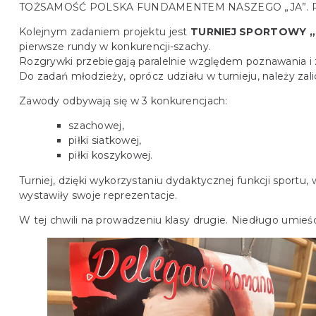
TOŻSAMOŚĆ POLSKA FUNDAMENTEM NASZEGO „JA”. Projekt 
Kolejnym zadaniem projektu jest
TURNIEJ SPORTOWY „O
pierwsze rundy w konkurencji-szachy.
Rozgrywki przebiegają paralelnie względem poznawania i 
Do zadań młodzieży, oprócz udziału w turnieju, należy zal
Zawody odbywają się w 3 konkurencjach:
szachowej,
piłki siatkowej,
piłki koszykowej.
Turniej, dzięki wykorzystaniu dydaktycznej funkcji sportu
wystawiły swoje reprezentacje.
W tej chwili na prowadzeniu klasy drugie. Niedługo umieścim