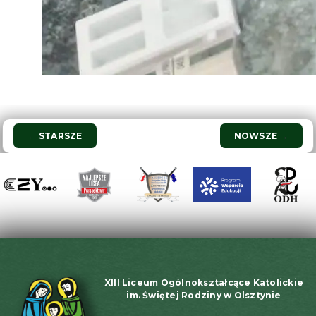
Nawigacja
←
STARSZE
NOWSZE
→
wpisu
XIII Liceum Ogólnokształcące Katolickie
im. Świętej Rodziny w Olsztynie