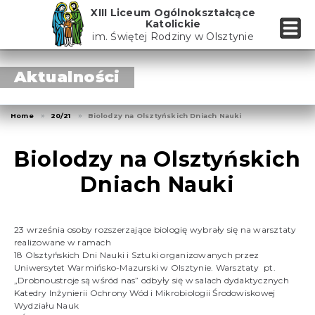
Skip
XIII Liceum Ogólnokształcące
to
Katolickie
the
im. Świętej Rodziny w Olsztynie
content
Aktualności
Home
20/21
Biolodzy na Olsztyńskich Dniach Nauki
Biolodzy na Olsztyńskich
Dniach Nauki
23 września osoby rozszerzające biologię wybrały się na warsztaty
realizowane w ramach
18 Olsztyńskich Dni Nauki i Sztuki organizowanych przez
Uniwersytet Warmińsko-Mazurski w Olsztynie. Warsztaty pt.
„Drobnoustroje są wśród nas” odbyły się w salach dydaktycznych
Katedry Inżynierii Ochrony Wód i Mikrobiologii Środowiskowej
Wydziału Nauk