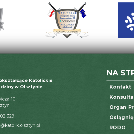
NA ST
okształcące Katolickie
odziny w Olsztynie
Kontakt
Konsulta
wicza 10
sztyn
Organ P
02 329
Osiągnię
t@katolik.olsztyn.pl
RODO