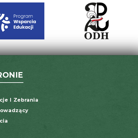
RONIE
cje I Zebrania
rowadzący
cia