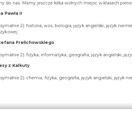
my do nas. Mamy jeszcze kilka wolnych miejsc w klasach pierws
a Pawła II
lnie 2): historia, wos, biologia, język angielski, język niemi
ęzykowej
Stefana Frelichowskiego
alnie 2): fizyka, informatyka, geografia, język angielski, jęz
esy z Kalkuty
alnie 2): chemia, fizyka, geografia, język angielski, język ni