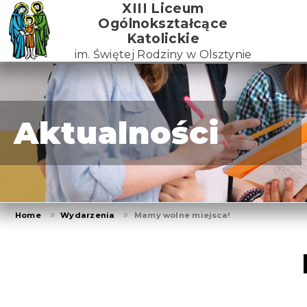
Skip
XIII Liceum
to
Ogólnokształcące
the
Katolickie
content
im. Świętej Rodziny w Olsztynie
Aktualności
Home
Wydarzenia
Mamy wolne miejsca!