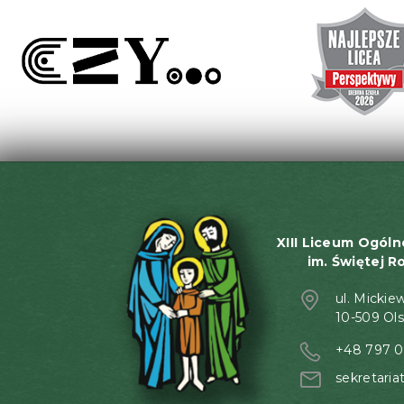
wpisu
XIII Liceum Ogóln
im. Świętej R
ul. Mickie
10-509 Ol
+48 797 0
sekretaria