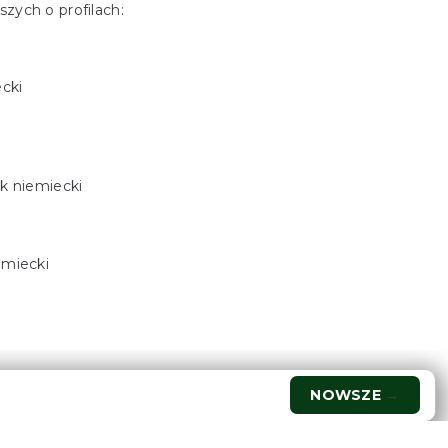
zych o profilach:
ecki
yk niemiecki
emiecki
NOWSZE
→