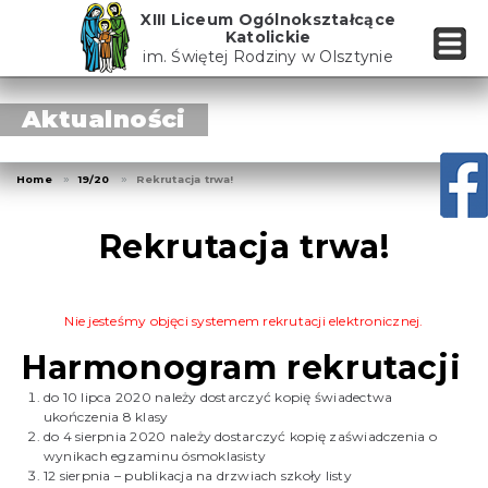
Skip
XIII Liceum Ogólnokształcące
to
Katolickie
the
im. Świętej Rodziny w Olsztynie
content
Aktualności
Home
19/20
Rekrutacja trwa!
Rekrutacja trwa!
Nie jesteśmy objęci systemem rekrutacji elektronicznej.
Harmonogram rekrutacji
do 10 lipca 2020 należy dostarczyć kopię świadectwa
ukończenia 8 klasy
do 4 sierpnia 2020 należy dostarczyć kopię zaświadczenia o
wynikach egzaminu ósmoklasisty
12 sierpnia – publikacja na drzwiach szkoły listy