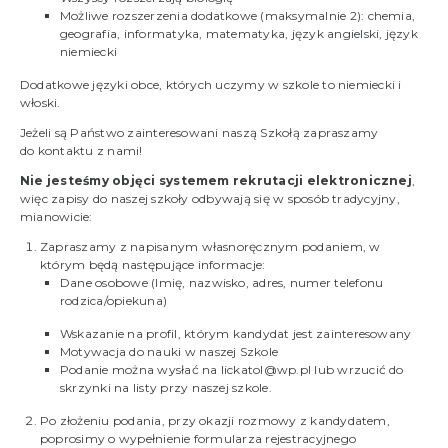
Możliwe rozszerzenia dodatkowe (maksymalnie 2): chemia,
geografia, informatyka, matematyka, język angielski, język
niemiecki
Dodatkowe języki obce, których uczymy w szkole to niemiecki i
włoski.
Jeżeli są Państwo zainteresowani naszą Szkołą zapraszamy
do
kontaktu
z nami!
Nie jesteśmy objęci systemem rekrutacji elektronicznej
,
więc zapisy do naszej szkoły odbywają się w sposób tradycyjny,
mianowicie:
Zapraszamy z napisanym własnoręcznym podaniem, w
którym będą następujące informacje:
Dane osobowe (Imię, nazwisko, adres, numer telefonu
rodzica/opiekuna)
Wskazanie na profil, którym kandydat jest zainteresowany
Motywacja do nauki w naszej Szkole
Podanie można wysłać na lickatol@wp.pl lub wrzucić do
skrzynki na listy przy naszej szkole.
Po złożeniu podania, przy okazji rozmowy z kandydatem,
poprosimy o wypełnienie formularza rejestracyjnego