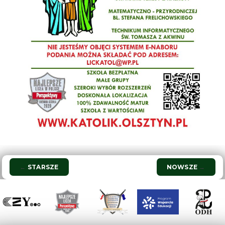
Nawigacja
←
STARSZE
NOWSZE
→
wpisu