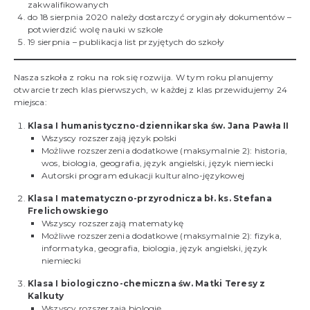
zakwalifikowanych
do 18 sierpnia 2020 należy dostarczyć oryginały dokumentów –
potwierdzić wolę nauki w szkole
19 sierpnia – publikacja list przyjętych do szkoły
Nasza szkoła z roku na rok się rozwija. W tym roku planujemy
otwarcie trzech klas pierwszych, w każdej z klas przewidujemy 24
miejsca:
Klasa I humanistyczno-dziennikarska św. Jana Pawła II
Wszyscy rozszerzają język polski
Możliwe rozszerzenia dodatkowe (maksymalnie 2): historia,
wos, biologia, geografia, język angielski, język niemiecki
Autorski program edukacji kulturalno-językowej
Klasa I matematyczno-przyrodnicza bł. ks. Stefana
Frelichowskiego
Wszyscy rozszerzają matematykę
Możliwe rozszerzenia dodatkowe (maksymalnie 2): fizyka,
informatyka, geografia, biologia, język angielski, język
niemiecki
Klasa I biologiczno-chemiczna św. Matki Teresy z
Kalkuty
Wszyscy rozszerzają biologię