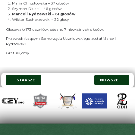
Maria Chrostowska – 37 głosów
Szymon Dłuski – 46 głosów
Marceli Rydzewski – 61 głosów
Wiktor Sucharzewski – 22 głosy
Głosowało 173 uczniów, oddano 7 nieważnych głosów.
Przewodniczącym Samorządu Uczniowskiego został Marceli
Rydzewski!
Gratulujemy!
Nawigacja
←
STARSZE
NOWSZE
→
wpisu