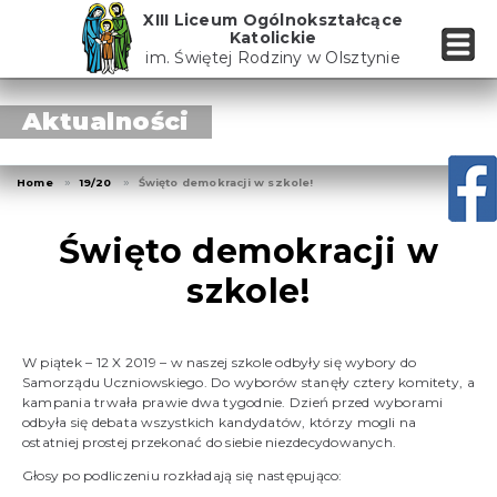
Skip
XIII Liceum Ogólnokształcące
to
Katolickie
the
im. Świętej Rodziny w Olsztynie
content
Aktualności
Home
19/20
Święto demokracji w szkole!
Święto demokracji w
szkole!
W piątek – 12 X 2019 – w naszej szkole odbyły się wybory do
Samorządu Uczniowskiego. Do wyborów stanęły cztery komitety, a
kampania trwała prawie dwa tygodnie. Dzień przed wyborami
odbyła się debata wszystkich kandydatów, którzy mogli na
ostatniej prostej przekonać do siebie niezdecydowanych.
Głosy po podliczeniu rozkładają się następująco: