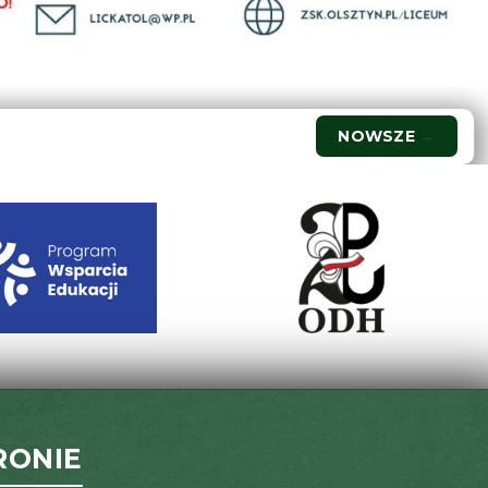
NOWSZE
→
RONIE