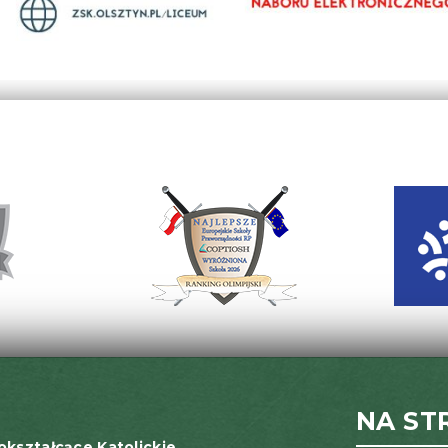
NA ST
okształcące Katolickie