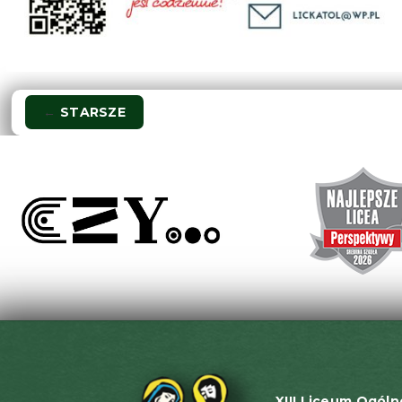
Nawigacja
←
STARSZE
wpisu
XIII Liceum Ogóln