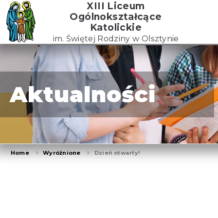
Skip
XIII Liceum
to
Ogólnokształcące
the
Katolickie
content
im. Świętej Rodziny w Olsztynie
Aktualności
Home
Wyróżnione
Dzień otwarty!